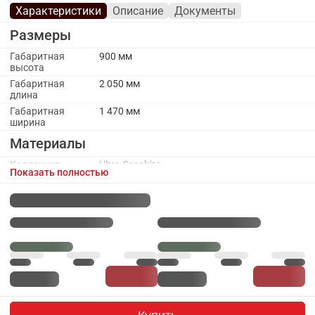
Характеристики
Описание
Документы
Размеры
Габаритная
900 мм
высота
Габаритная
2 050 мм
длина
Габаритная
1 470 мм
ширина
Материалы
Коллекция
Ultra Graphite
Показать полностью
обивочного
материала
Материал
ДСП
каркаса
Обивочный
Велюр
материал
Обивочный
Велюр изголовье
материал
Каркас
Основание
Ламели