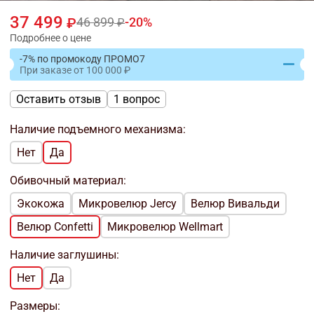
37 499
46 899
20
Подробнее о цене
-7% по промокоду ПРОМО7
При заказе
от
100 000
Оставить отзыв
1 вопрос
Наличие подъемного механизма:
Нет
Да
Обивочный материал:
Экокожа
Микровелюр Jercy
Велюр Вивальди
Велюр Confetti
Микровелюр Wellmart
Наличие заглушины:
Нет
Да
Размеры: