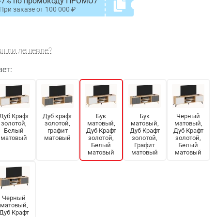
-7% по промокоду ПРОМО7
При заказе от
100 000
ашли дешевле?
вет:
Дуб Крафт
Дуб крафт
Бук
Бук
Черный
золотой,
золотой,
матовый,
матовый,
матовый,
Белый
графит
Дуб Крафт
Дуб Крафт
Дуб Крафт
матовый
матовый
золотой,
золотой,
золотой,
Белый
Графит
Белый
матовый
матовый
матовый
Черный
матовый,
Дуб Крафт