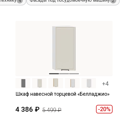
технику
Фасады под посудомоечную машину
4
2
+4
Шкаф навесной торцевой «Белладжио»
4 386
-20%
5 499