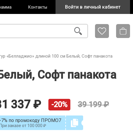
Войти в личный кабинет
рамма
Контакты
тур «Белладжио» длиной 100 см Белый, Софт панакота
Белый, Софт панакота
31 337
39 199
-20%
-7% по промокоду ПРОМО7
При заказе от
100 000