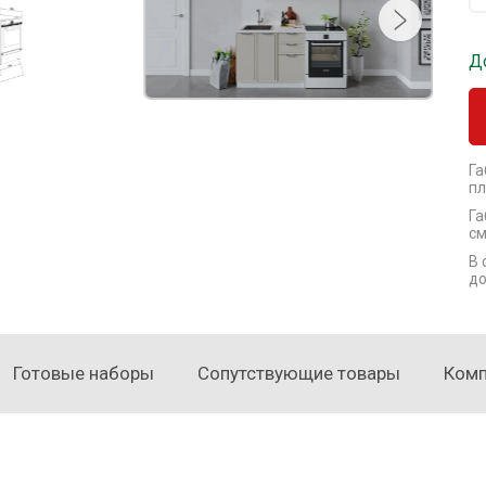
Д
Га
пл
Га
см
В 
до
Готовые наборы
Сопутствующие товары
Ком