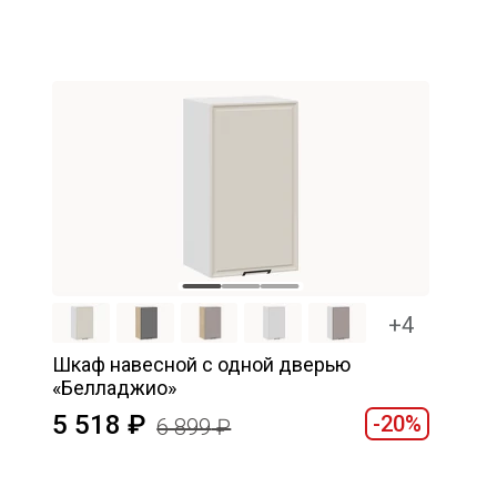
+4
Шкаф навесной c одной дверью
«Белладжио»
5 518
-20%
6 899