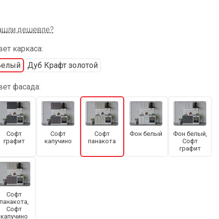
ашли дешевле?
ет каркаса:
Белый
Дуб Крафт золотой
вет фасада:
Софт
Софт
Софт
Фон белый
Фон белый,
графит
капучино
панакота
Софт
графит
Софт
панакота,
Софт
капучино