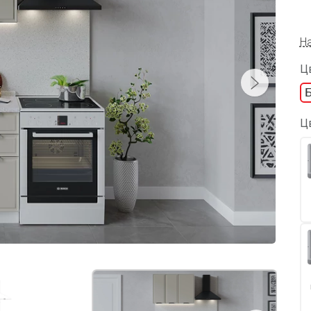
Н
Цв
Ц