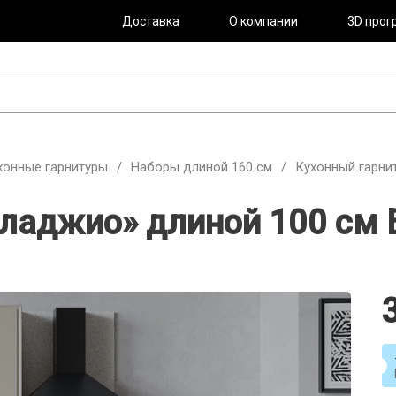
Доставка
О компании
3D прог
хонные гарнитуры
/
Наборы длиной 160 см
/
Кухонный гарни
лладжио» длиной 100 см 