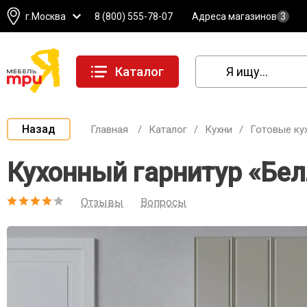
г.Москва
8 (800) 555-78-07
Адреса магазинов
3
Каталог
Назад
Главная
/
Каталог
/
Кухни
/
Готовые ку
Кухонный гарнитур «Бе
Отзывы
Вопросы