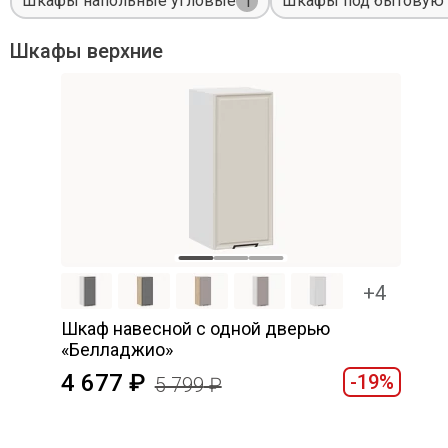
Шкафы напольные угловые
Шкафы под бытовую 
1
Шкафы верхние
+4
Шкаф навесной c одной дверью
«Белладжио»
4 677
-19%
5 799