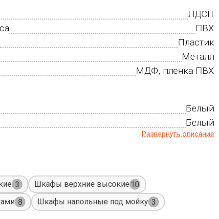
ЛДСП
са
ПВХ
Пластик
Металл
МДФ, пленка ПВХ
Белый
Белый
Развернуть описание
кие
Шкафы верхние высокие
3
10
ками
Шкафы напольные под мойку
8
3