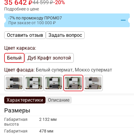
35 642
44 599
20
Подробнее о цене
-7% по промокоду ПРОМО7
При заказе
от
100 000
Оставить отзыв
Задать вопрос
Цвет каркаса:
Белый
Дуб Крафт золотой
Цвет фасада:
Белый супермат, Мокко супермат
Характеристики
Описание
Размеры
Габаритная
2 132 мм
высота
Габаритная
478 мм