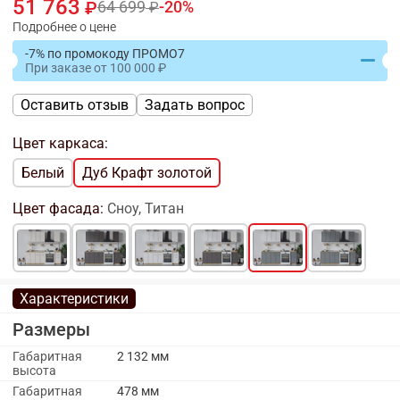
51 763
64 699
20
Подробнее о цене
-7% по промокоду ПРОМО7
При заказе
от
100 000
Оставить отзыв
Задать вопрос
Цвет каркаса:
Белый
Дуб Крафт золотой
Цвет фасада:
Сноу, Титан
Характеристики
Размеры
Габаритная
2 132 мм
высота
Габаритная
478 мм