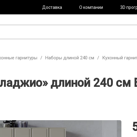
Доставка
О компании
3D прог
хонные гарнитуры
/
Наборы длиной 240 см
/
Кухонный гарни
ладжио» длиной 240 см 