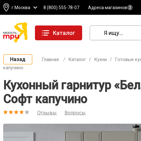
г.Москва
8 (800) 555-78-07
Адреса магазинов
3
Каталог
Назад
Главная
/
Каталог
/
Кухни
/
Готовые ку
капучино
Кухонный гарнитур «Бел
Софт капучино
Отзывы
Вопросы