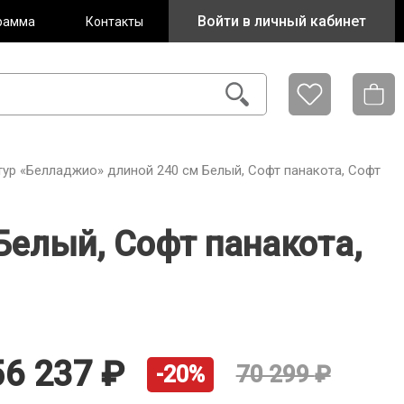
Войти в личный кабинет
рамма
Контакты
тур «Белладжио» длиной 240 см Белый, Софт панакота, Софт
Белый, Софт панакота,
56 237
70 299
-20%