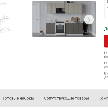
Д
Га
пл
Га
см
В 
до
Готовые наборы
Сопутствующие товары
Ком