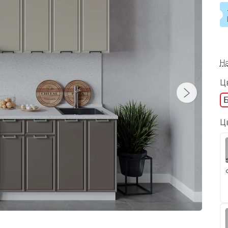
Н
Цв
Ц