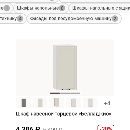
ые
Шкафы напольные
Шкафы напольные с ящи
1
8
технику
Фасады под посудомоечную машину
4
2
+4
Шкаф навесной торцевой «Белладжио»
4 386
-20%