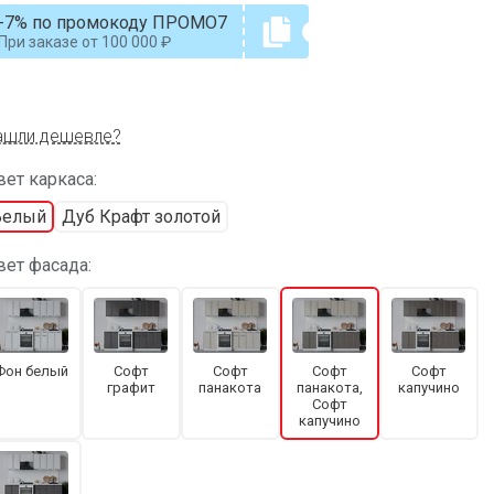
-7% по промокоду ПРОМО7
При заказе от
100 000
ашли дешевле?
ет каркаса:
Белый
Дуб Крафт золотой
вет фасада:
Фон белый
Софт
Софт
Софт
Софт
графит
панакота
панакота,
капучино
Софт
капучино