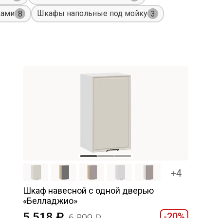
ками
Шкафы напольные под мойку
8
3
+4
Шкаф навесной c одной дверью
«Белладжио»
5 518
-20%