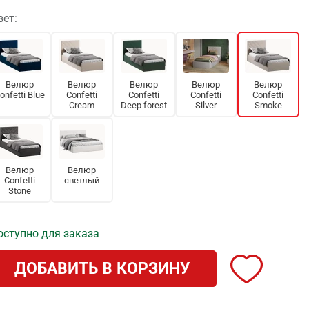
вет:
Велюр
Велюр
Велюр
Велюр
Велюр
onfetti Blue
Confetti
Confetti
Confetti
Confetti
Cream
Deep forest
Silver
Smoke
Велюр
Велюр
Confetti
светлый
Stone
оступно для заказа
ДОБАВИТЬ В КОРЗИНУ