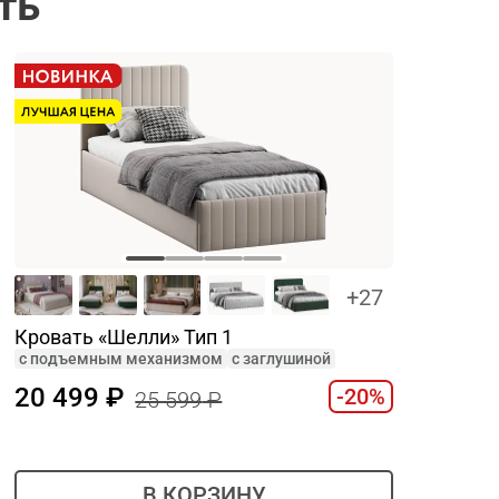
ть
+27
Кровать «Шелли» Тип 1
c подъемным механизмом
с заглушиной
20 499
-20%
25 599
В КОРЗИНУ