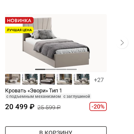
+27
Кровать «Эвори» Тип 1
c подъемным механизмом
с заглушиной
20 499
-20%
25 599
В КОРЗИНУ