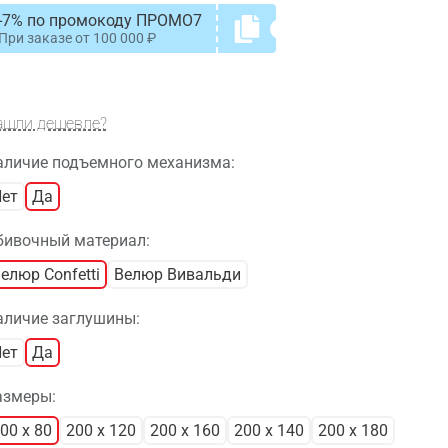
-7% по промокоду ПРОМО7
При заказе от
100 000
ашли дешевле?
аличие подъемного механизма:
ет
Да
бивочный материал:
елюр Confetti
Велюр Вивальди
аличие заглушины:
ет
Да
азмеры:
00 x 80
200 x 120
200 x 160
200 x 140
200 x 180