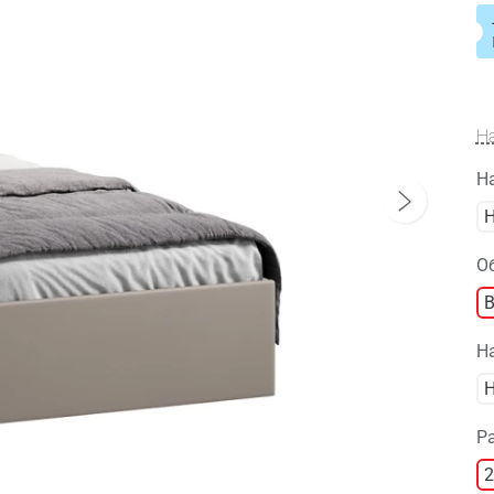
Н
Н
Н
О
В
Н
Н
Р
2