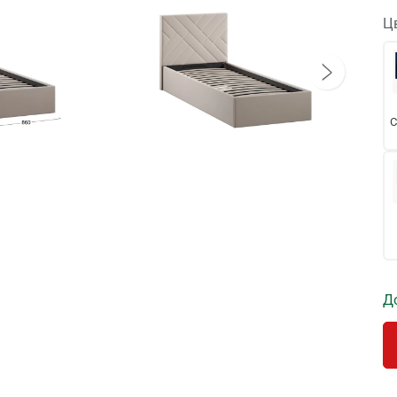
Ц
C
Д