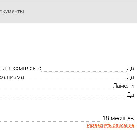
окументы
ти в комплекте
Да
еханизма
Да
Ламели
Да
18 месяцев
Развернуть описание