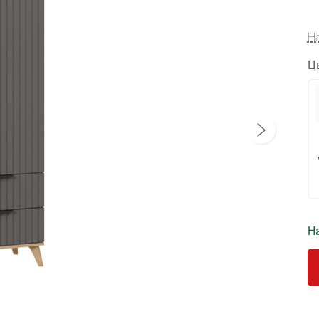
Н
Ц
На