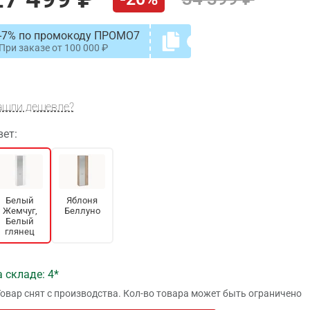
-7% по промокоду ПРОМО7
При заказе от
100 000
ашли дешевле?
вет:
Белый
Яблоня
Жемчуг,
Беллуно
Белый
глянец
 складе: 4
Товар снят с производства. Кол-во товара может быть ограничено