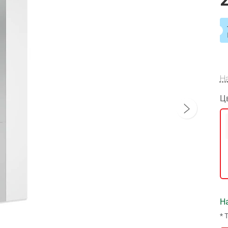
Н
Ц
На
* 