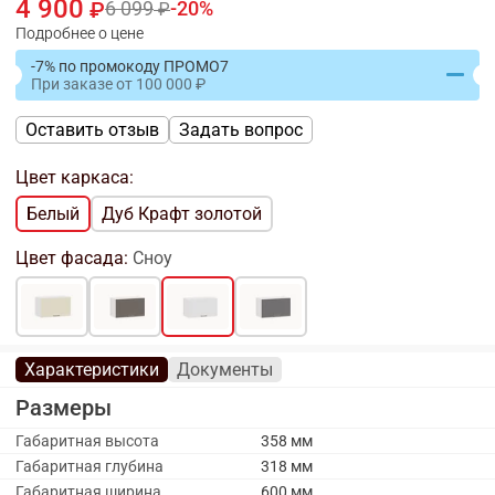
4 900
6 099
20
Подробнее о цене
-7% по промокоду ПРОМО7
При заказе
от
100 000
Оставить отзыв
Задать вопрос
Цвет каркаса:
Белый
Дуб Крафт золотой
Цвет фасада:
Сноу
Характеристики
Документы
Размеры
Габаритная высота
358 мм
Габаритная глубина
318 мм
Габаритная ширина
600 мм