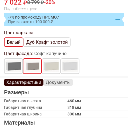
7 022
8 799
20
Подробнее о цене
-7% по промокоду ПРОМО7
При заказе
от
100 000
Цвет каркаса:
Белый
Дуб Крафт золотой
Цвет фасада:
Софт капучино
Характеристики
Документы
Размеры
Габаритная высота
460 мм
Габаритная глубина
318 мм
Габаритная ширина
800 мм
Материалы