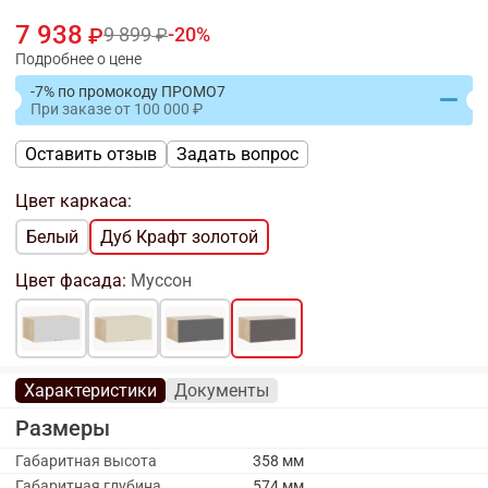
7 938
9 899
20
Подробнее о цене
-7% по промокоду ПРОМО7
При заказе
от
100 000
Оставить отзыв
Задать вопрос
Цвет каркаса:
Белый
Дуб Крафт золотой
Цвет фасада:
Муссон
Характеристики
Документы
Размеры
Габаритная высота
358 мм
Габаритная глубина
574 мм