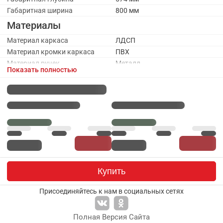
Габаритная ширина
800 мм
Материалы
Материал каркаса
ЛДСП
Материал кромки каркаса
ПВХ
Материал ручек
Металл
Показать полностью
Материал фасада
МДФ, пленка ПВХ
Каркас
Наполнение
Полка ЛДСП
Оттенок каркаса
Коричневый
Цвет каркаса
Дуб Крафт золотой
Фасады
Количество дверей
1
Оттенок фасада
Коричневый
Купить
Цвет ручки
Металл
Присоединяйтесь к нам в социальных сетях
Цвет фасада
Муссон
Гарантия
Полная Версия Сайта
Гарантийный срок
24 месяца