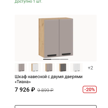
Доступно 1 шт.
+2
Шкаф навесной c двумя дверями
«Тиана»
7 926
-20%
9 899