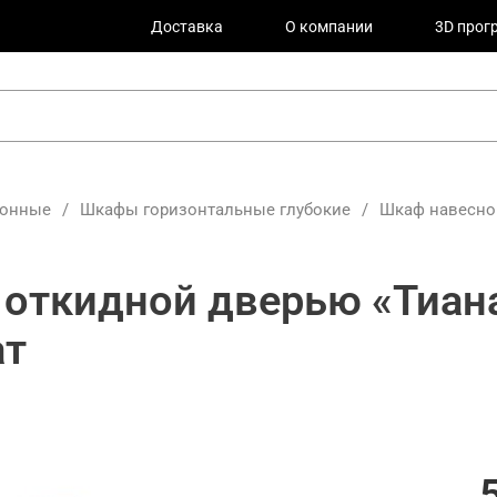
Доставка
О компании
3D прог
хонные
/
Шкафы горизонтальные глубокие
/
Шкаф навесной
 откидной дверью «Тиана
ат