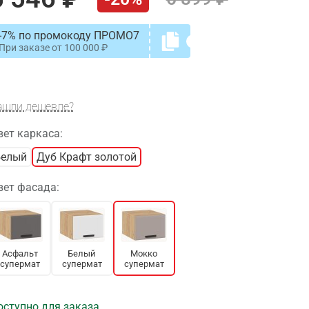
-7% по промокоду ПРОМО7
При заказе от
100 000
ашли дешевле?
вет каркаса:
Белый
Дуб Крафт золотой
вет фасада:
Асфальт
Белый
Мокко
супермат
супермат
супермат
оступно для заказа