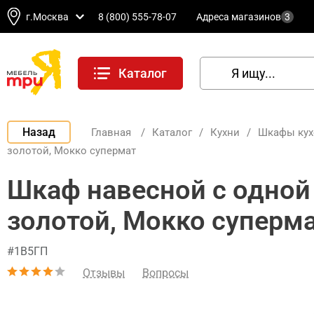
г.Москва
8 (800) 555-78-07
Адреса магазинов
3
Каталог
Назад
Главная
/
Каталог
/
Кухни
/
Шкафы ку
золотой, Мокко супермат
Шкаф навесной c одной
золотой, Мокко суперм
#1В5ГП
Отзывы
Вопросы