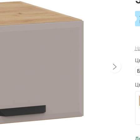
Н
Ц
Ц
Д