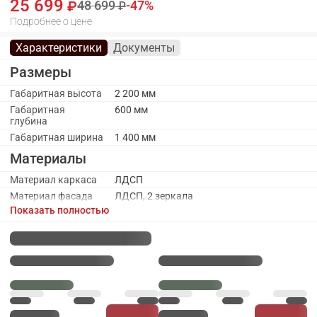
25 699
48 699
47
Подробнее о цене
Характеристики
Документы
Размеры
Габаритная высота
2 200 мм
Габаритная
600 мм
глубина
Габаритная ширина
1 400 мм
Материалы
Материал каркаса
ЛДСП
Материал фасада
ЛДСП, 2 зеркала
Показать полностью
Каркас
Количество полок
7
ЛДСП
Наполнение
Полки ЛДСП, штанга
Оттенок каркаса
Бежевый
Цвет каркаса
Дуб Сонома