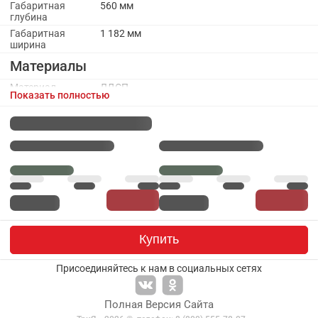
Габаритная
560 мм
глубина
Габаритная
1 182 мм
ширина
Материалы
Материал
ЛДСП
Показать полностью
каркаса
Материал
МДФ, Зеркало
фасада
Каркас
Цвет каркаса
Белый снег
Фасады
Зеркало
Да
Количество
2
Купить
дверей
Тип фасада
Глухой/Зеркало
Присоединяйтесь к нам в социальных сетях
Цвет фасада
Белый матовый
Гарантия
Полная Версия Сайта
Гарантийный
24 месяца