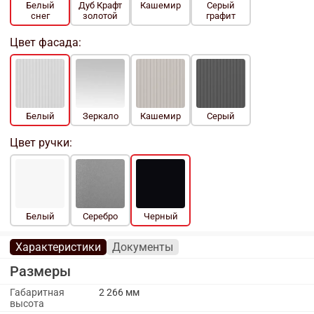
Белый
Дуб Крафт
Кашемир
Серый
снег
золотой
графит
Цвет фасада:
Белый
Зеркало
Кашемир
Серый
Цвет ручки:
Белый
Серебро
Черный
Характеристики
Документы
Размеры
Габаритная
2 266 мм
высота