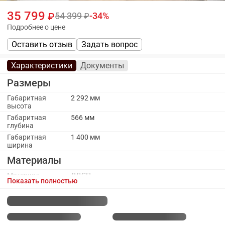
35 799
54 399
34
Подробнее о цене
Оставить отзыв
Задать вопрос
Характеристики
Документы
Размеры
Габаритная
2 292 мм
высота
Габаритная
566 мм
глубина
Габаритная
1 400 мм
ширина
Материалы
Материал
ЛДСП
Показать полностью
каркаса
Материал
ПВХ
кромки каркаса
Материал
МДФ
фасада