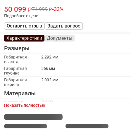
50 099
74 999
33
Подробнее о цене
Оставить отзыв
Задать вопрос
Характеристики
Документы
Размеры
Габаритная
2 292 мм
высота
Габаритная
566 мм
глубина
Габаритная
2 092 мм
ширина
Материалы
Материал
ЛДСП
Показать полностью
каркаса
Материал
МДФ, Зеркало
фасада
Каркас