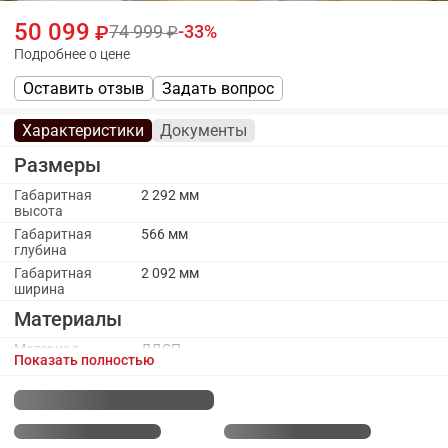
50 099
74 999
33
Подробнее о цене
Оставить отзыв
Задать вопрос
Характеристики
Документы
Размеры
Габаритная
2 292 мм
высота
Габаритная
566 мм
глубина
Габаритная
2 092 мм
ширина
Материалы
Материал
ЛДСП
Показать полностью
каркаса
Материал
МДФ, Зеркало
фасада
Каркас