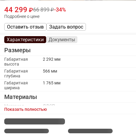
44 299
66 899
34
Подробнее о цене
Оставить отзыв
Задать вопрос
Характеристики
Документы
Размеры
Габаритная
2 292 мм
высота
Габаритная
566 мм
глубина
Габаритная
1 765 мм
ширина
Материалы
Материал
ЛДСП
Показать полностью
каркаса
Материал
МДФ
фасада
Каркас