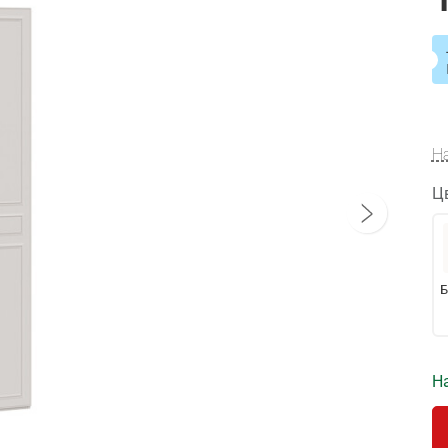
Н
Ц
Б
На