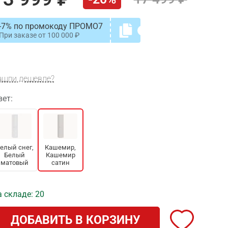
-7% по промокоду ПРОМО7
При заказе от
100 000
ашли дешевле?
вет:
елый снег,
Кашемир,
Белый
Кашемир
матовый
сатин
 складе: 20
ДОБАВИТЬ В КОРЗИНУ