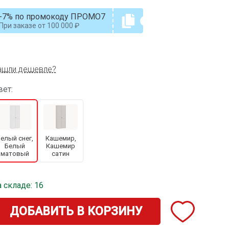
-7% по промокоду ПРОМО7
При заказе от
100 000
ашли дешевле?
вет:
елый снег,
Кашемир,
Белый
Кашемир
матовый
сатин
 складе: 16
ДОБАВИТЬ В КОРЗИНУ