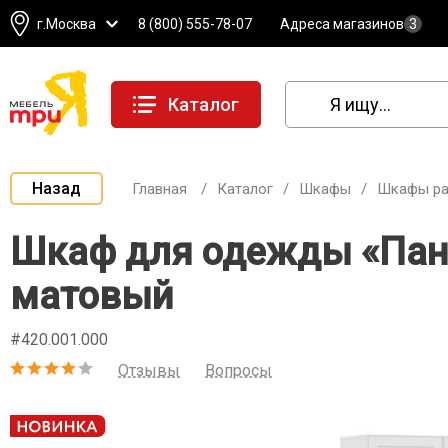
г.Москва
8 (800) 555-78-07
Адреса магазинов
3
Каталог
Назад
Главная
/
Каталог
/
Шкафы
/
Шкафы р
Шкаф для одежды «Пандо
матовый
#420.001.000
Отзывы
Вопросы