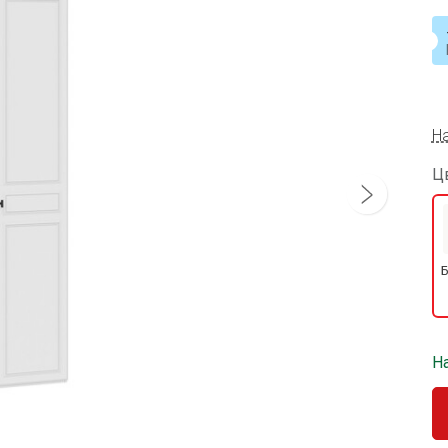
Н
Ц
Б
На