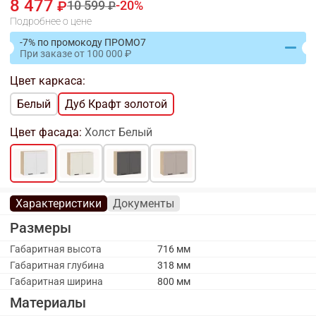
8 477
10 599
20
Подробнее о цене
-7% по промокоду ПРОМО7
При заказе
от
100 000
Цвет каркаса:
Белый
Дуб Крафт золотой
Цвет фасада:
Холст Белый
Характеристики
Документы
Размеры
Габаритная высота
716 мм
Габаритная глубина
318 мм
Габаритная ширина
800 мм
Материалы