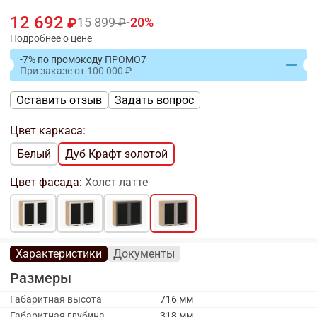
12 692
15 899
20
Подробнее о цене
-7% по промокоду ПРОМО7
При заказе
от
100 000
Оставить отзыв
Задать вопрос
Цвет каркаса:
Белый
Дуб Крафт золотой
Цвет фасада:
Холст латте
Характеристики
Документы
Размеры
Габаритная высота
716 мм
Габаритная глубина
318 мм