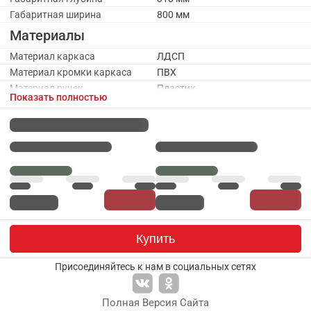
Габаритная ширина
800 мм
Материалы
Материал каркаса
ЛДСП
Материал кромки каркаса
ПВХ
Материал ручек
Пластик
Показать полностью
Материал фасада
МДФ, пленка ПВХ, стекло
Стекло
Да
Каркас
Количество полок ЛДСП
1
Наполнение
Полка ЛДСП
Оттенок каркаса
Коричневый
Цвет каркаса
Дуб Крафт золотой
Фасады
Купить
Количество дверей
2
Присоединяйтесь к нам в социальных сетях
Оттенок фасада
Коричневый
Цвет ручки
Черный
Цвет стекла
Сатин
Полная Версия Сайта