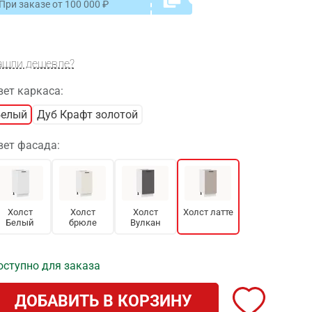
При заказе от
100 000
ашли дешевле?
вет каркаса:
Белый
Дуб Крафт золотой
вет фасада:
Холст
Холст
Холст
Холст латте
Белый
брюле
Вулкан
оступно для заказа
ДОБАВИТЬ В КОРЗИНУ