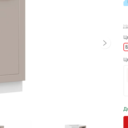
Н
Ц
Ц
Д