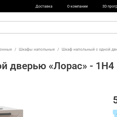
Доставка
О компании
3D прог
хонные
/
Шкафы напольные
/
Шкаф напольный с одной две
й дверью «Лорас» - 1Н4 