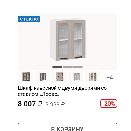
+4
Шкаф навесной c двумя дверями со
стеклом «Лорас»
8 007
-20%
9 999
В КОРЗИНУ