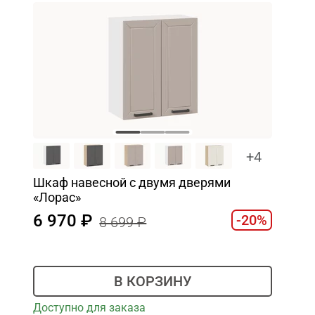
+4
Шкаф навесной c двумя дверями
«Лорас»
6 970
-20%
8 699
В КОРЗИНУ
Доступно для заказа