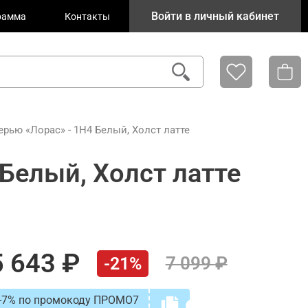
Войти в личный кабинет
рамма
Контакты
рью «Лорас» - 1Н4 Белый, Холст латте
Белый, Холст латте
5 643
7 099
-21%
-7% по промокоду ПРОМО7