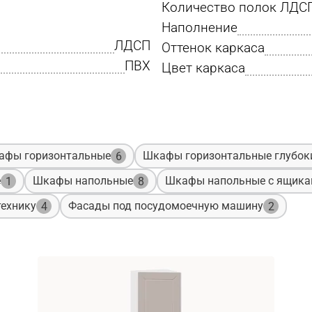
Количество полок ЛДС
Наполнение
ЛДСП
Оттенок каркаса
ПВХ
Цвет каркаса
афы горизонтальные
Шкафы горизонтальные глубок
6
е
Шкафы напольные
Шкафы напольные с ящик
1
8
ехнику
Фасады под посудомоечную машину
4
2