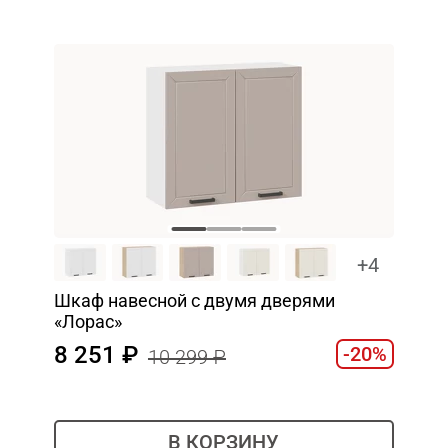
+4
Шкаф навесной c двумя дверями
«Лорас»
8 251
-20%
10 299
В КОРЗИНУ