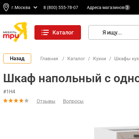
г.Москва
8 (800) 555-78-07
Адреса магазинов
3
Каталог
Назад
Главная
/
Каталог
/
Кухни
/
Шкафы ку
Шкаф напольный с одно
#1Н4
Отзывы
Вопросы