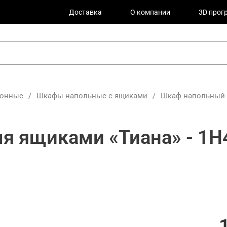
Доставка
О компании
3D прог
хонные
/
Шкафы напольные с ящиками
/
Шкаф напольный с
я ящиками «Тиана» - 1Н4