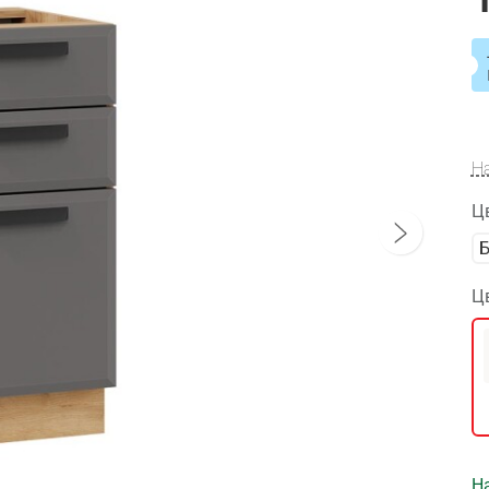
Н
Ц
Ц
На