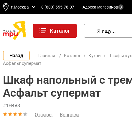
г.Москва
8 (800) 555-78-07
Адреса магазинов
3
Каталог
Назад
Главная
/
Каталог
/
Кухни
/
Шкафы ку
Асфальт супермат
Шкаф напольный с трем
Асфальт супермат
#1Н4Я3
Отзывы
Вопросы