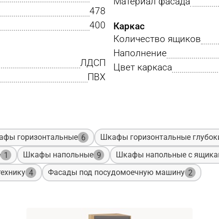
Материал фасада
478
400
Каркас
Количество ящиков
Наполнение
ЛДСП
Цвет каркаса
ПВХ
афы горизонтальные
Шкафы горизонтальные глубок
6
е
Шкафы напольные
Шкафы напольные с ящик
1
9
ехнику
Фасады под посудомоечную машину
4
2