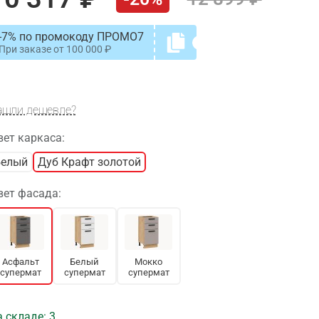
-7% по промокоду ПРОМО7
При заказе от
100 000
ашли дешевле?
вет каркаса:
Белый
Дуб Крафт золотой
вет фасада:
Асфальт
Белый
Мокко
супермат
супермат
супермат
 складе: 3