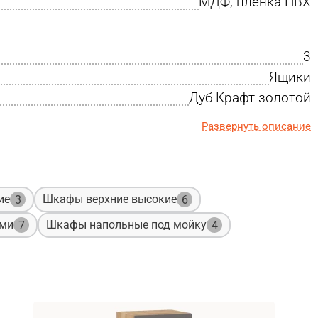
МДФ, пленка ПВХ
3
Ящики
Дуб Крафт золотой
Развернуть описание
ие
Шкафы верхние высокие
3
6
ами
Шкафы напольные под мойку
7
4