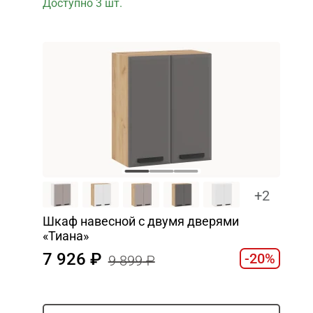
Доступно 3 шт.
+2
Шкаф навесной c двумя дверями
«Тиана»
7 926
-20%
9 899