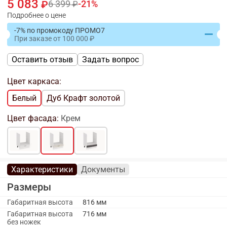
5 083
6 399
21
Подробнее о цене
-7% по промокоду ПРОМО7
При заказе
от
100 000
Оставить отзыв
Задать вопрос
Цвет каркаса:
Белый
Дуб Крафт золотой
Цвет фасада:
Крем
Характеристики
Документы
Размеры
Габаритная высота
816 мм
Габаритная высота
716 мм
без ножек