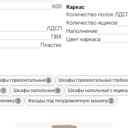
600
Каркас
Количество полок ЛДС
Количество ящиков
ЛДСП
Наполнение
ПВХ
Цвет каркаса
Пластик
афы горизонтальные
Шкафы горизонтальные глубок
6
е
Шкафы напольные
Шкафы напольные с ящик
1
9
ехнику
Фасады под посудомоечную машину
3
2