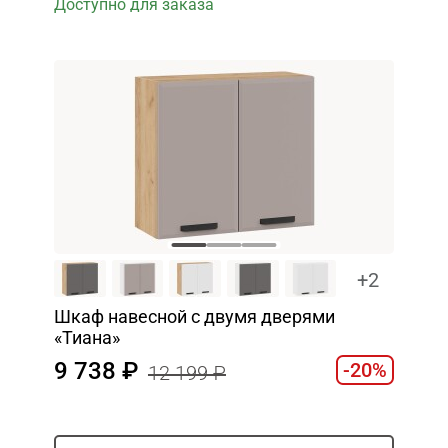
Доступно для заказа
+2
Шкаф навесной c двумя дверями
«Тиана»
9 738
-20%
12 199