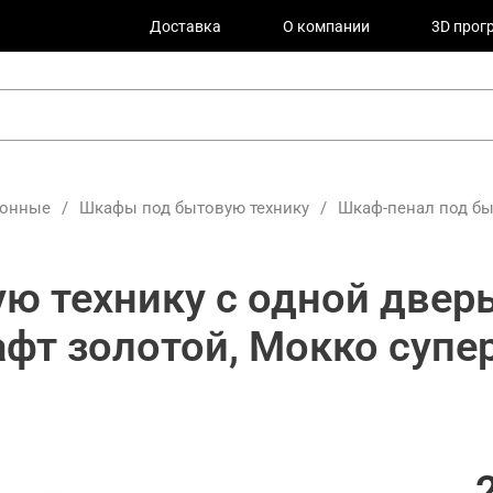
Доставка
О компании
3D прог
хонные
/
Шкафы под бытовую технику
/
Шкаф-пенал под бы
ю технику с одной двер
афт золотой, Мокко супе