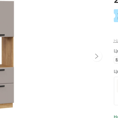
Н
Ц
Ц
На