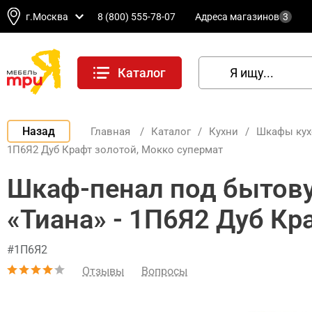
г.Москва
8 (800) 555-78-07
Адреса магазинов
3
Каталог
Назад
Главная
/
Каталог
/
Кухни
/
Шкафы ку
1П6Я2 Дуб Крафт золотой, Мокко супермат
Шкаф-пенал под бытову
«Тиана» - 1П6Я2 Дуб Кр
#1П6Я2
Отзывы
Вопросы