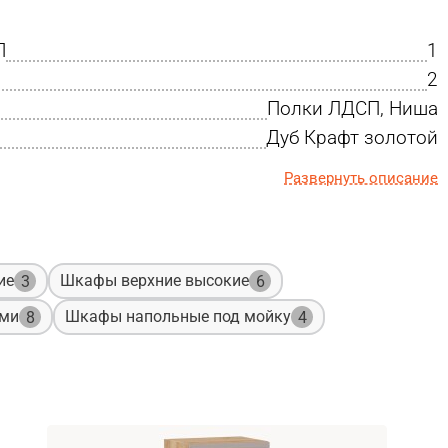
П
1
2
Полки ЛДСП, Ниша
Дуб Крафт золотой
Развернуть описание
ие
Шкафы верхние высокие
3
6
ами
Шкафы напольные под мойку
8
4