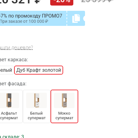
-7% по промокоду ПРОМО7
При заказе от
100 000
ашли дешевле?
вет каркаса:
Белый
Дуб Крафт золотой
вет фасада:
Асфальт
Белый
Мокко
супермат
супермат
супермат
 складе: 3