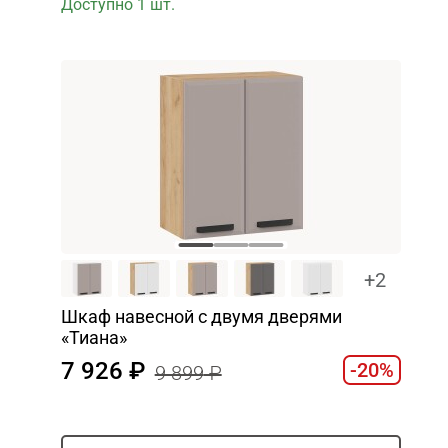
Доступно 1 шт.
+2
Шкаф навесной c двумя дверями
«Тиана»
7 926
-20%
9 899