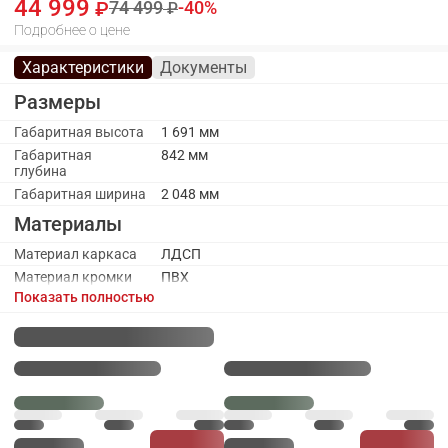
44 999
74 499
40
Подробнее о цене
Характеристики
Документы
Размеры
Габаритная высота
1 691 мм
Габаритная
842 мм
глубина
Габаритная ширина
2 048 мм
Материалы
Материал каркаса
ЛДСП
Материал кромки
ПВХ
каркаса
Показать полностью
Материал кромки
ПВХ
фасада
Материал ручек
Металл
Материал фасада
ЛДСП
Каркас
Количество
2