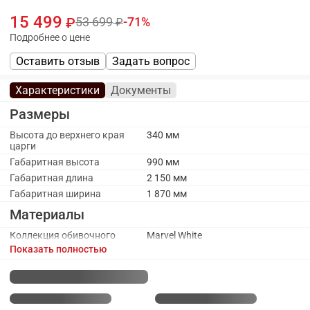
15 499
53 699
71
Подробнее о цене
Оставить отзыв
Задать вопрос
Характеристики
Документы
Размеры
Высота до верхнего края
340 мм
царги
Габаритная высота
990 мм
Габаритная длина
2 150 мм
Габаритная ширина
1 870 мм
Материалы
Коллекция обивочного
Marvel White
материала
Показать полностью
Материал каркаса
ЛДСП
Материал спинки
Экокожа
Обивочный материал
Экокожа
Обивочный материал
Экокожа изголовье