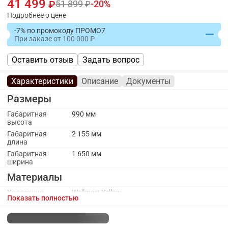
41 499
51 899
20
Подробнее о цене
-7% по промокоду ПРОМО7
При заказе
от
100 000
Оставить отзыв
Задать вопрос
Характеристики
Описание
Документы
Размеры
Габаритная
990 мм
высота
Габаритная
2 155 мм
длина
Габаритная
1 650 мм
ширина
Материалы
Коллекция
Wellmart Yellow
Показать полностью
обивочного
материала
Материал
ДСП