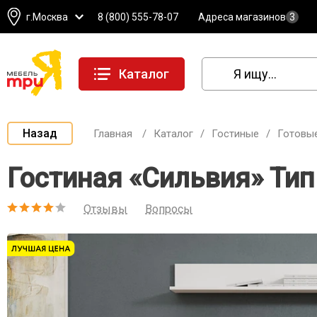
г.Москва
8 (800) 555-78-07
Адреса магазинов
3
Каталог
Назад
Главная
/
Каталог
/
Гостиные
/
Готовые
Гостиная «Сильвия» Ти
Отзывы
Вопросы