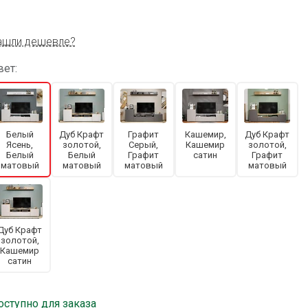
ашли дешевле?
вет:
Белый
Дуб Крафт
Графит
Кашемир,
Дуб Крафт
Ясень,
золотой,
Серый,
Кашемир
золотой,
Белый
Белый
Графит
сатин
Графит
матовый
матовый
матовый
матовый
Дуб Крафт
золотой,
Кашемир
сатин
оступно для заказа