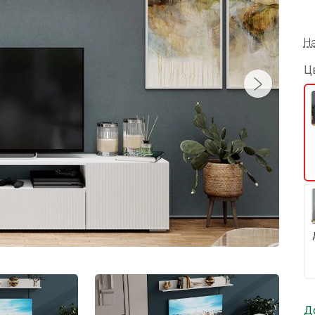
Н
Ц
Д