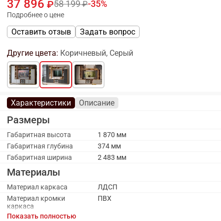
37 896
58 199
35
Подробнее о цене
Оставить отзыв
Задать вопрос
Другие цвета:
Коричневый, Серый
Характеристики
Описание
Размеры
Габаритная высота
1 870 мм
Габаритная глубина
374 мм
Габаритная ширина
2 483 мм
Материалы
Материал каркаса
ЛДСП
Материал кромки
ПВХ
каркаса
Показать полностью
Материал ручек
Металл