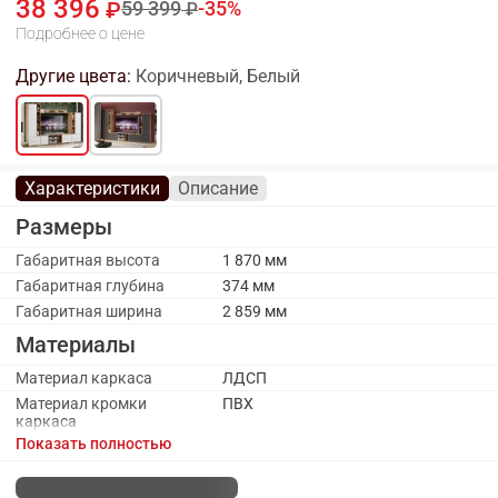
38 396
59 399
35
Подробнее о цене
Другие цвета:
Коричневый, Белый
Характеристики
Описание
Размеры
Габаритная высота
1 870 мм
Габаритная глубина
374 мм
Габаритная ширина
2 859 мм
Материалы
Материал каркаса
ЛДСП
Материал кромки
ПВХ
каркаса
Показать полностью
Материал ручек
Металл
Материал фасада
МДФ, пленка ПВХ