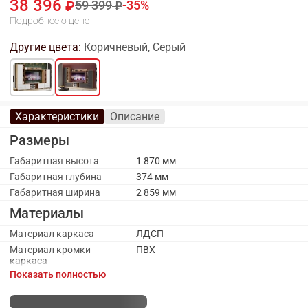
38 396
59 399
35
Подробнее о цене
Другие цвета:
Коричневый, Серый
Характеристики
Описание
Размеры
Габаритная высота
1 870 мм
Габаритная глубина
374 мм
Габаритная ширина
2 859 мм
Материалы
Материал каркаса
ЛДСП
Материал кромки
ПВХ
каркаса
Показать полностью
Материал ручек
Металл
Материал фасада
МДФ, пленка ПВХ