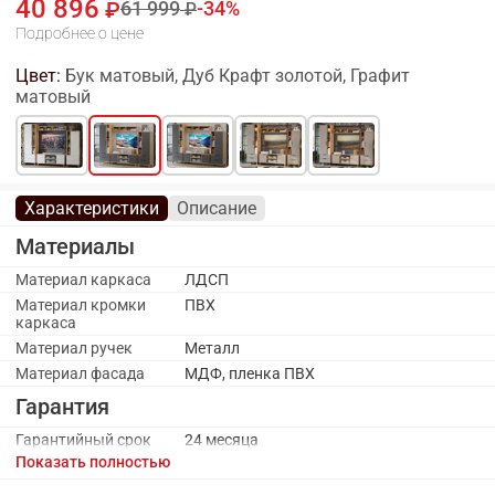
40 896
61 999
34
Подробнее о цене
Цвет:
Бук матовый, Дуб Крафт золотой, Графит
матовый
Характеристики
Описание
Материалы
Материал каркаса
ЛДСП
Материал кромки
ПВХ
каркаса
Материал ручек
Металл
Материал фасада
МДФ, пленка ПВХ
Гарантия
Гарантийный срок
24 месяца
Показать полностью
Производство
Россия
Срок службы
8 лет