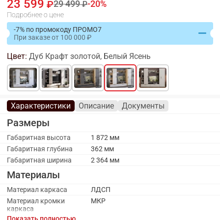
23 599
29 499
20
Подробнее о цене
-7% по промокоду ПРОМО7
При заказе
от
100 000
Цвет:
Дуб Крафт золотой, Белый Ясень
Характеристики
Описание
Документы
Размеры
Габаритная высота
1 872 мм
Габаритная глубина
362 мм
Габаритная ширина
2 364 мм
Материалы
Материал каркаса
ЛДСП
Материал кромки
МКР
каркаса
Показать полностью