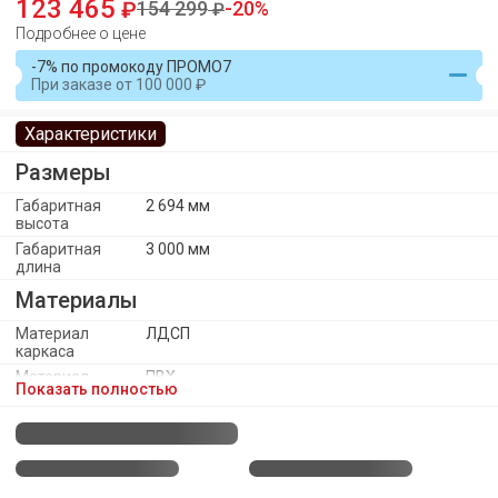
123 465
154 299
20
Подробнее о цене
-7% по промокоду ПРОМО7
При заказе
от
100 000
Характеристики
Размеры
Габаритная
2 694 мм
высота
Габаритная
3 000 мм
длина
Материалы
Материал
ЛДСП
каркаса
Материал
ПВХ
Показать полностью
кромки
каркаса
Материал
Пластик
ножек/опоры
Материал
Пластик