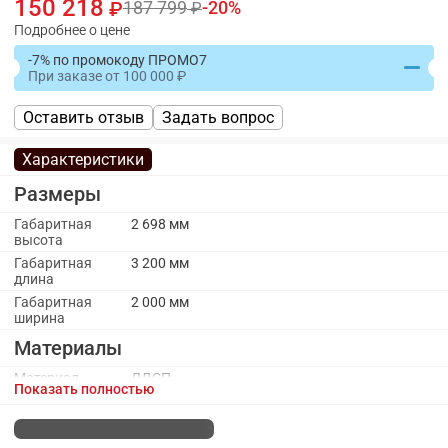
150 218
187 799
20
Подробнее о цене
-7% по промокоду ПРОМО7
При заказе
от
100 000
Оставить отзыв
Задать вопрос
Характеристики
Размеры
Габаритная
2 698 мм
высота
Габаритная
3 200 мм
длина
Габаритная
2 000 мм
ширина
Материалы
Материал
ЛДСП
Показать полностью
каркаса
Материал
ПВХ
кромки