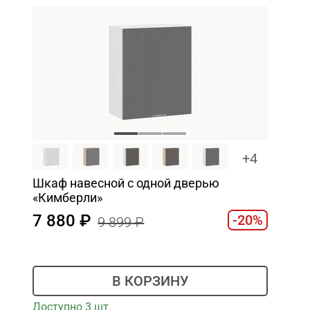
+4
Шкаф навесной c одной дверью
«Кимберли»
7 880
-20%
9 899
В КОРЗИНУ
Доступно 3 шт.