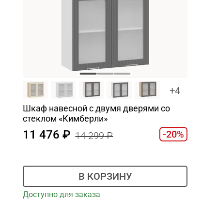
+4
Шкаф навесной c двумя дверями со
стеклом «Кимберли»
11 476
-20%
14 299
В КОРЗИНУ
Доступно для заказа