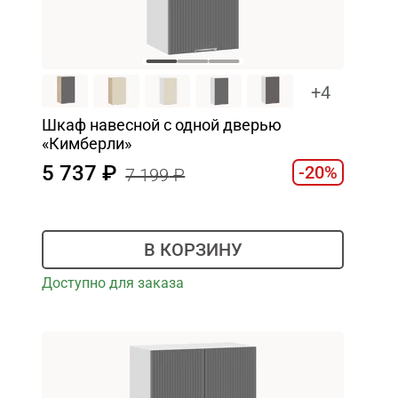
+4
Шкаф навесной c одной дверью
«Кимберли»
5 737
-20%
7 199
В КОРЗИНУ
Доступно для заказа