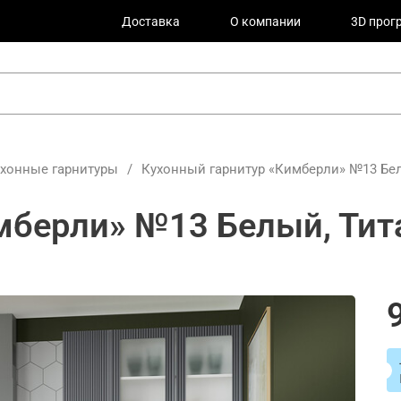
Доставка
О компании
3D прог
ухонные гарнитуры
/
Кухонный гарнитур «Кимберли» №13 Бел
мберли» №13 Белый, Тит