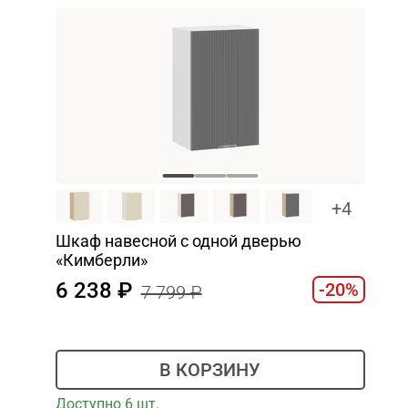
+4
Шкаф навесной c одной дверью
«Кимберли»
6 238
-20%
7 799
В КОРЗИНУ
Доступно 6 шт.