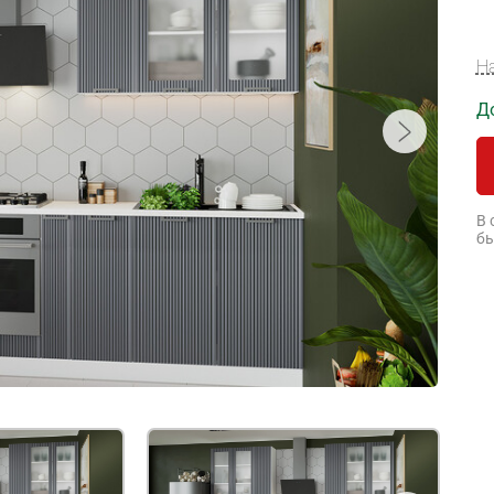
Н
Д
В 
бы