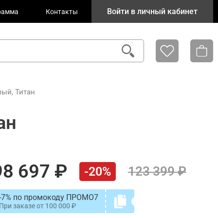
Войти в личный кабинет
рамма
Контакты
ый, Титан
ан
98 697
123 399
-20%
-7% по промокоду ПРОМО7
При заказе от
100 000