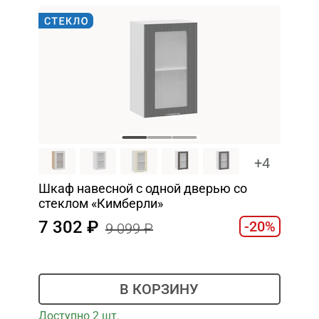
+4
Шкаф навесной c одной дверью со
стеклом «Кимберли»
7 302
-20%
9 099
В КОРЗИНУ
Доступно 2 шт.