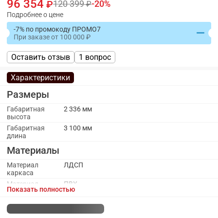
96 354
120 399
20
Подробнее о цене
-7% по промокоду ПРОМО7
При заказе
от
100 000
Оставить отзыв
1 вопрос
Характеристики
Размеры
Габаритная
2 336 мм
высота
Габаритная
3 100 мм
длина
Материалы
Материал
ЛДСП
каркаса
Материал
ПВХ
Показать полностью
кромки
каркаса
Материал
Пластик