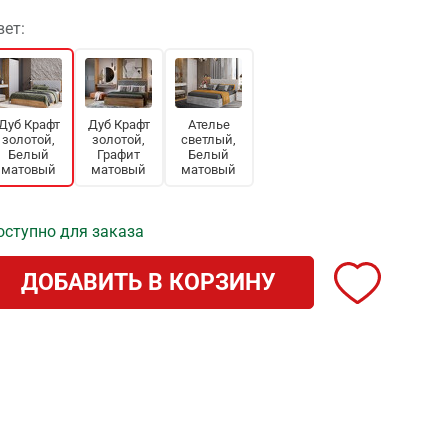
вет:
Дуб Крафт
Дуб Крафт
Ателье
золотой,
золотой,
светлый,
Белый
Графит
Белый
матовый
матовый
матовый
оступно для заказа
ДОБАВИТЬ В КОРЗИНУ