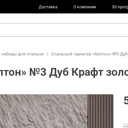
Доставка
О компании
3D прог
 наборы для спальни
/
Спальный гарнитур «Хилтон» №3 Дуб
лтон» №3 Дуб Крафт зол
Н