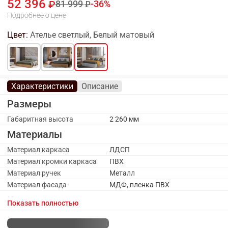
52 396
81 999
36
Подробнее о цене
Цвет:
Ателье светлый, Белый матовый
Характеристики
Описание
Размеры
Габаритная высота
2 260 мм
Материалы
Материал каркаса
ЛДСП
Материал кромки каркаса
ПВХ
Материал ручек
Металл
Материал фасада
МДФ, пленка ПВХ
Каркас
Показать полностью
Оттенок каркаса
Серый
Цвет каркаса
Ателье светлый