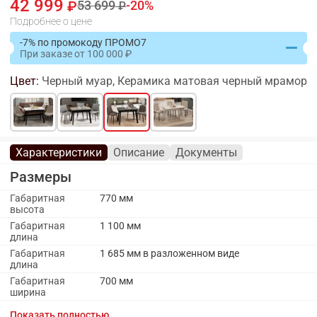
42 999
53 699
20
Подробнее о цене
-7% по промокоду ПРОМО7
При заказе
от
100 000
Цвет:
Черный муар, Керамика матовая черный мрамор
Характеристики
Описание
Документы
Размеры
Габаритная
770 мм
высота
Габаритная
1 100 мм
длина
Габаритная
1 685 мм в разложенном виде
длина
Габаритная
700 мм
ширина
Материалы
Показать полностью