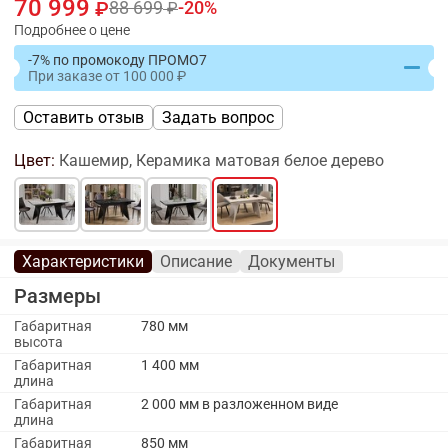
70 999
88 699
20
Подробнее о цене
-7% по промокоду ПРОМО7
При заказе
от
100 000
Оставить отзыв
Задать вопрос
Цвет:
Кашемир, Керамика матовая белое дерево
Характеристики
Описание
Документы
Размеры
Габаритная
780 мм
высота
Габаритная
1 400 мм
длина
Габаритная
2 000 мм в разложенном виде
длина
Габаритная
850 мм