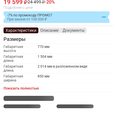
19 599
24 499
20
Подробнее о цене
-7% по промокоду ПРОМО7
При заказе
от
100 000
Характеристики
Описание
Документы
Размеры
Габаритная
770 мм
высота
Габаритная
1 504 мм
длина
Габаритная
2 014 мм в разложенном виде
длина
Габаритная
850 мм
ширина
Материалы
Показать полностью
Материал
ЛДСП
вставки
столешницы
Материал кромки
ПВХ