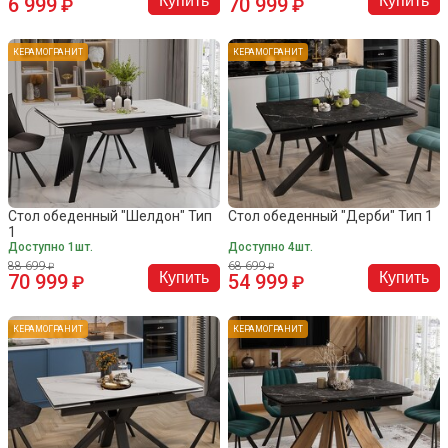
Купить
Купить
6 999
70 999
КЕРАМОГРАНИТ
КЕРАМОГРАНИТ
Стол обеденный "Шелдон" Тип
Стол обеденный "Дерби" Тип 1
1
Доступно 1шт.
Доступно 4шт.
88 699
68 699
Купить
Купить
70 999
54 999
КЕРАМОГРАНИТ
КЕРАМОГРАНИТ