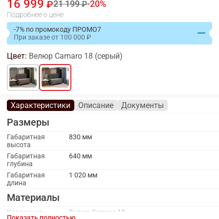
16 999
21 199
20
Подробнее о цене
-7% по промокоду ПРОМО7
При заказе
от
100 000
Цвет:
Велюр Camaro 18 (серый)
Характеристики
Описание
Документы
Размеры
Габаритная
830 мм
высота
Габаритная
640 мм
глубина
Габаритная
1 020 мм
длина
Материалы
Коллекция
Велюр Camaro 18
Показать полностью