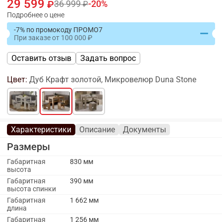
29 599
36 999
20
Подробнее о цене
-7% по промокоду ПРОМО7
При заказе
от
100 000
Оставить отзыв
Задать вопрос
Цвет:
Дуб Крафт золотой, Микровелюр Duna Stone
Характеристики
Описание
Документы
Размеры
Габаритная
830 мм
высота
Габаритная
390 мм
высота спинки
Габаритная
1 662 мм
длина
Габаритная
1 256 мм