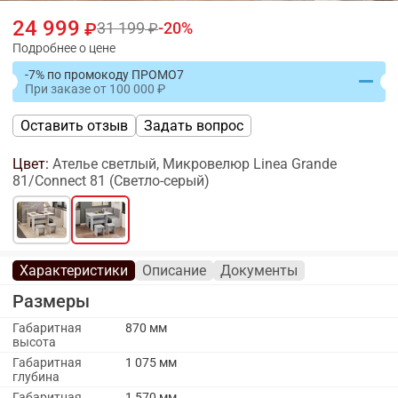
24 999
31 199
20
Подробнее о цене
-7% по промокоду ПРОМО7
При заказе
от
100 000
Оставить отзыв
Задать вопрос
Цвет:
Ателье светлый, Микровелюр Linea Grande
81/Connect 81 (Светло-серый)
Характеристики
Описание
Документы
Размеры
Габаритная
870 мм
высота
Габаритная
1 075 мм
глубина
Габаритная
1 570 мм